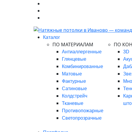
Каталог
ПО МАТЕРИАЛАМ
ПО КО
Антиаллергенные
3D
Глянцевые
Аку
Комбинированные
Даб
Матовые
Зве
Фактурные
Мно
Сатиновые
Тен
Колдстрейч
Кар
Тканевые
што
Противопожарные
Светопрозрачные