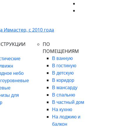
НСТРУКЦИИ
ПО
ПОМЕЩЕНИЯМ
В ванную
стические
В гостиную
лвижн
В детскую
здное небо
В коридор
гоуровневые
В мансарду
евые
В спальню
низы для
В частный дом
р
На кухню
На лоджию и
балкон