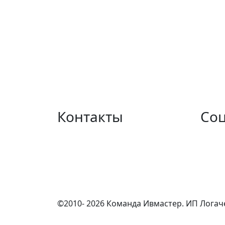
Контакты
Соц
ул. Фрунзе 25, с правого торца
Вконт
тел. 57-72-02
Телег
Telegram-написать
MAX-к
MAX-написать
YouTu
info@ivmast.ru
Рутуб
©2010- 2026 Команда Ивмастер. ИП Логач