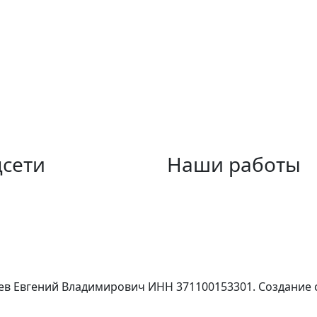
сети
Наши работы
акте
Потолок с люком на черда
рам-канал
Многоуровневый потолок 
анал
детской
be
Потолок с парящей подсв
ев Евгений Владимирович ИНН 371100153301. Создание с