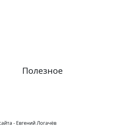
Полезное
к
Очистить тканевый потолок
в
Выбрать LED ленту
Подключить светильник
еткой
Вопросы-ответы
айта - Евгений Логачёв