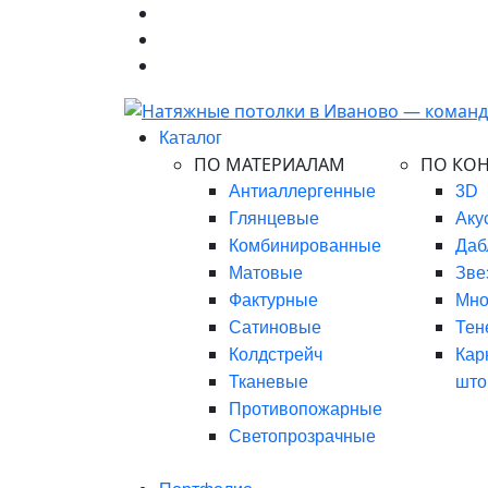
Каталог
ПО МАТЕРИАЛАМ
ПО КО
Антиаллергенные
3D
Глянцевые
Аку
Комбинированные
Даб
Матовые
Зве
Фактурные
Мно
Сатиновые
Тен
Колдстрейч
Кар
Тканевые
што
Противопожарные
Светопрозрачные