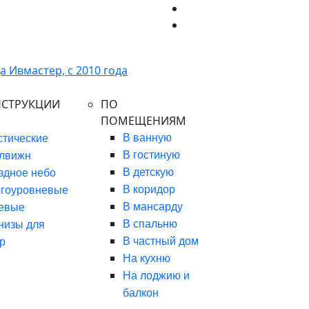
НСТРУКЦИИ
ПО
ПОМЕЩЕНИЯМ
В ванную
стические
В гостиную
лвижн
В детскую
здное небо
В коридор
гоуровневые
В мансарду
евые
В спальню
низы для
В частный дом
р
На кухню
На лоджию и
балкон